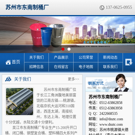
苏州市东南制桶厂
137-0625-0955
关于我们
产品展示
公司荣誉
新闻动态
首页
招聘信息
在线留言
电子地图
联系我们
关于我们
更多>>
苏州市东南制桶厂位
于长江三角洲腹地美丽富
苏州市东南制桶厂
饶的江南古镇----桃源镇，
电话：0512-63862858
北临京杭大运河和318国
传真：0512-63863958
道，西连太湖，南接杭
Q Q：2422668535
州，东达上海，地理位置
邮箱：info@dnztc.com
十分优越，水陆交通十分便利。
网址：www.dnztc.com
吴江市东南制桶厂专业生产15-200升开口
地址：苏州市桃源镇大德
桶、闭口桶、钢塑复合桶、塑料桶四大系列产