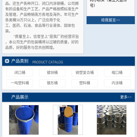
村小桥头（青云大道18
品。还生产各种开口、闭口内涂钢桶，公司拥
号）
有的设备和生产工艺，产品严格按照标准生产
及管理，产品畅销南方各地及海外。年可生产
各类桶50万只以上，广泛应用于化
给我留言>>
工、医药、石油、食品等行业液体、固体包
装。
“质量至上，信誉至上”是我厂的经营宗旨
，本公司生产的包装桶将以过硬的质量，好的
品质，好的服务与您共创辉煌
。
产品类别
闭口桶
镀锌桶
钢塑复合桶
缩口桶
一吨塑料桶
锥形桶
塑料桶
内涂桶
产品展示
更多>>