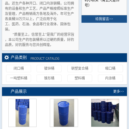
村小桥头（青云大道18
品。还生产各种开口、闭口内涂钢桶，公司拥
号）
有的设备和生产工艺，产品严格按照标准生产
及管理，产品畅销南方各地及海外。年可生产
各类桶50万只以上，广泛应用于化
给我留言>>
工、医药、石油、食品等行业液体、固体包
装。
“质量至上，信誉至上”是我厂的经营宗旨
，本公司生产的包装桶将以过硬的质量，好的
品质，好的服务与您共创辉煌
。
产品类别
闭口桶
镀锌桶
钢塑复合桶
缩口桶
一吨塑料桶
锥形桶
塑料桶
内涂桶
产品展示
更多>>