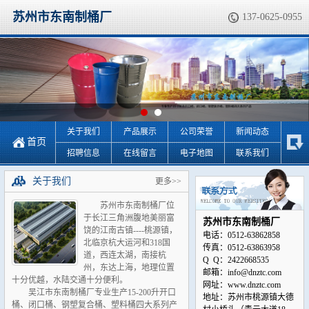
苏州市东南制桶厂
137-0625-0955
关于我们
产品展示
公司荣誉
新闻动态
首页
招聘信息
在线留言
电子地图
联系我们
关于我们
更多>>
苏州市东南制桶厂位
于长江三角洲腹地美丽富
苏州市东南制桶厂
饶的江南古镇----桃源镇，
电话：0512-63862858
北临京杭大运河和318国
传真：0512-63863958
道，西连太湖，南接杭
Q Q：2422668535
州，东达上海，地理位置
邮箱：info@dnztc.com
十分优越，水陆交通十分便利。
网址：www.dnztc.com
吴江市东南制桶厂专业生产15-200升开口
地址：苏州市桃源镇大德
桶、闭口桶、钢塑复合桶、塑料桶四大系列产