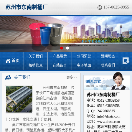
苏州市东南制桶厂
137-0625-0955
关于我们
产品展示
公司荣誉
新闻动态
首页
招聘信息
在线留言
电子地图
联系我们
关于我们
更多>>
苏州市东南制桶厂位
于长江三角洲腹地美丽富
苏州市东南制桶厂
饶的江南古镇----桃源镇，
电话：0512-63862858
北临京杭大运河和318国
传真：0512-63863958
道，西连太湖，南接杭
Q Q：2422668535
州，东达上海，地理位置
邮箱：info@dnztc.com
十分优越，水陆交通十分便利。
网址：www.dnztc.com
吴江市东南制桶厂专业生产15-200升开口
地址：苏州市桃源镇大德
桶、闭口桶、钢塑复合桶、塑料桶四大系列产