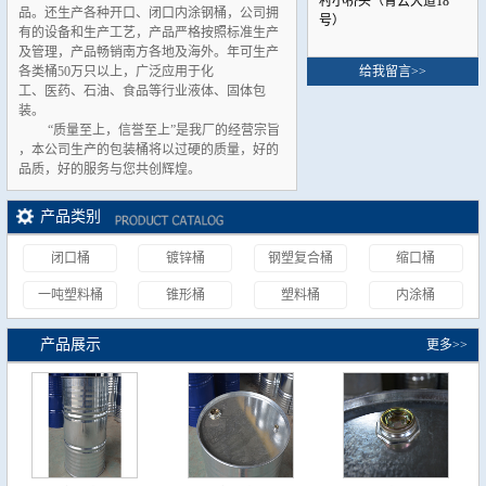
村小桥头（青云大道18
品。还生产各种开口、闭口内涂钢桶，公司拥
号）
有的设备和生产工艺，产品严格按照标准生产
及管理，产品畅销南方各地及海外。年可生产
各类桶50万只以上，广泛应用于化
给我留言>>
工、医药、石油、食品等行业液体、固体包
装。
“质量至上，信誉至上”是我厂的经营宗旨
，本公司生产的包装桶将以过硬的质量，好的
品质，好的服务与您共创辉煌
。
产品类别
闭口桶
镀锌桶
钢塑复合桶
缩口桶
一吨塑料桶
锥形桶
塑料桶
内涂桶
产品展示
更多>>