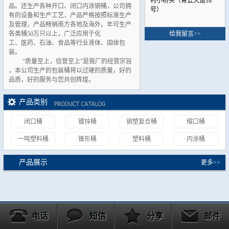
村小桥头（青云大道18
品。还生产各种开口、闭口内涂钢桶，公司拥
号）
有的设备和生产工艺，产品严格按照标准生产
及管理，产品畅销南方各地及海外。年可生产
各类桶50万只以上，广泛应用于化
给我留言>>
工、医药、石油、食品等行业液体、固体包
装。
“质量至上，信誉至上”是我厂的经营宗旨
，本公司生产的包装桶将以过硬的质量，好的
品质，好的服务与您共创辉煌
。
产品类别
闭口桶
镀锌桶
钢塑复合桶
缩口桶
一吨塑料桶
锥形桶
塑料桶
内涂桶
产品展示
更多>>
电话
短信
分享
邮件