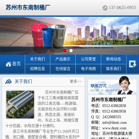
苏州市东南制桶厂
137-0625-0955
关于我们
产品展示
公司荣誉
新闻动态
首页
招聘信息
在线留言
电子地图
联系我们
关于我们
更多>>
苏州市东南制桶厂位
于长江三角洲腹地美丽富
苏州市东南制桶厂
饶的江南古镇----桃源镇，
电话：0512-63862858
北临京杭大运河和318国
传真：0512-63863958
道，西连太湖，南接杭
Q Q：2422668535
州，东达上海，地理位置
邮箱：info@dnztc.com
十分优越，水陆交通十分便利。
网址：www.dnztc.com
吴江市东南制桶厂专业生产15-200升开口
地址：苏州市桃源镇大德
桶、闭口桶、钢塑复合桶、塑料桶四大系列产